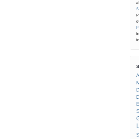
a
S
P
q
P
t
t
S
A
M
D
E
S
G
S