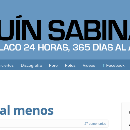
ciertos
Discografía
Foro
Fotos
Videos
Facebook
nal menos
27 comentarios