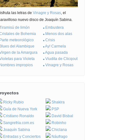
isfruta las letras de
Vinagre y Rosas
, el
aravilloso nuevo disco de Joaquín Sabina.
Tiramisú de limón
Embustera
Cristales de Bohemia
Menos dos alas
Parte meteorológico
Crisis
Blues del Alambique
Ay! Carmela
Virgen de la Amargura
Agua pasada
Violetas para Violeta
Viudita de Clicqout
Nombres impropios
Vinagre y Rosas
royectos
Ricky Rubio
Shakira
Guía de Nueva York
PSP
Cristiano Ronaldo
David Bisbal
Sangrefria.com.es
Robinho
Joaquín Sabina
Chiclana
Entradas y Conciertos
Náufrago