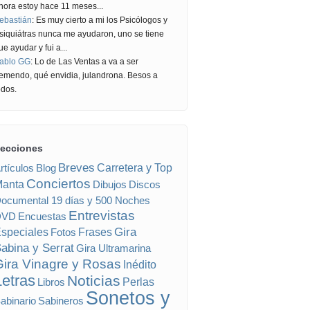
hora estoy hace 11 meses...
ebastián
: Es muy cierto a mi los Psicólogos y
siquiátras nunca me ayudaron, uno se tiene
ue ayudar y fui a...
ablo GG
: Lo de Las Ventas a va a ser
remendo, qué envidia, julandrona. Besos a
odos.
ecciones
Breves
rtículos
Blog
Carretera y Top
Conciertos
anta
Dibujos
Discos
ocumental 19 días y 500 Noches
Entrevistas
DVD
Encuestas
Gira
speciales
Fotos
Frases
abina y Serrat
Gira Ultramarina
ira Vinagre y Rosas
Inédito
Letras
Noticias
Libros
Perlas
Sonetos y
abinario
Sabineros