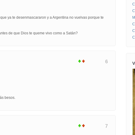
C
C
M
, que ya te desenmascararon y a Argentina no vuelvas porque te
C
C
 antes de que Dios te queme vivo como a Satán?
C
6
V
ás besos.
7