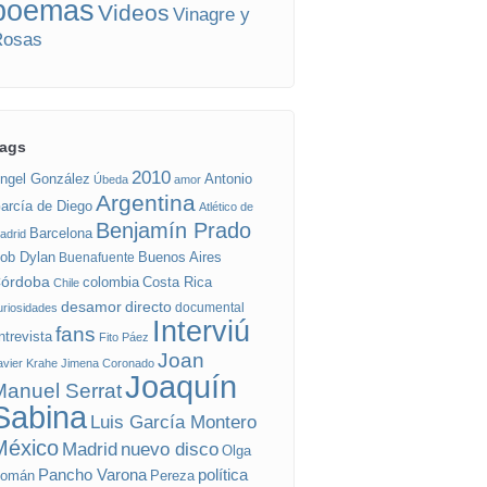
poemas
Videos
Vinagre y
Rosas
ags
2010
ngel González
Antonio
Úbeda
amor
Argentina
arcía de Diego
Atlético de
Benjamín Prado
Barcelona
adrid
ob Dylan
Buenos Aires
Buenafuente
órdoba
colombia
Costa Rica
Chile
desamor
directo
documental
uriosidades
Interviú
fans
ntrevista
Fito Páez
Joan
avier Krahe
Jimena Coronado
Joaquín
anuel Serrat
Sabina
Luis García Montero
México
nuevo disco
Madrid
Olga
Pancho Varona
política
omán
Pereza