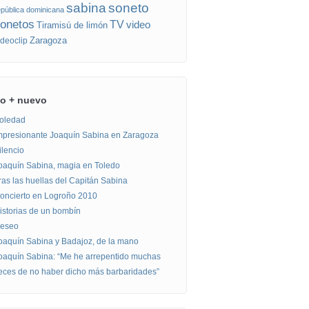
sabina
soneto
epública dominicana
onetos
TV
video
Tiramisú de limón
Zaragoza
ideoclip
o + nuevo
oledad
mpresionante Joaquín Sabina en Zaragoza
ilencio
oaquín Sabina, magia en Toledo
ras las huellas del Capitán Sabina
oncierto en Logroño 2010
istorias de un bombín
eseo
oaquín Sabina y Badajoz, de la mano
oaquín Sabina: “Me he arrepentido muchas
eces de no haber dicho más barbaridades”