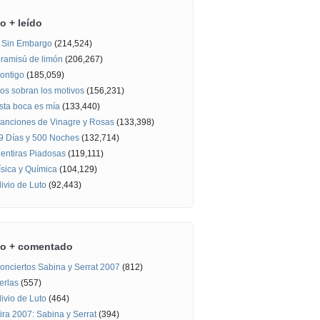
o + leído
 Sin Embargo
(214,524)
iramisú de limón
(206,267)
ontigo
(185,059)
os sobran los motivos
(156,231)
sta boca es mía
(133,440)
anciones de Vinagre y Rosas
(133,398)
9 Días y 500 Noches
(132,714)
entiras Piadosas
(119,111)
ísica y Química
(104,129)
livio de Luto
(92,443)
o + comentado
onciertos Sabina y Serrat 2007
(812)
erlas
(557)
livio de Luto
(464)
ira 2007: Sabina y Serrat
(394)