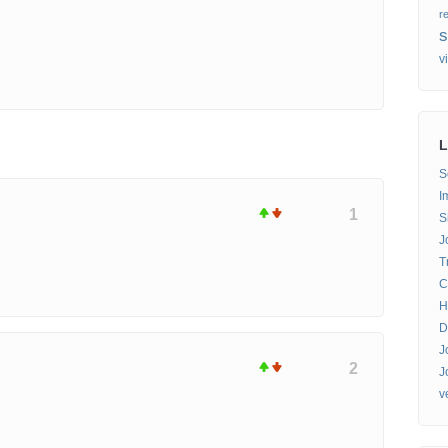
r
s
v
L
S
I
1
S
J
T
C
H
D
J
2
J
v