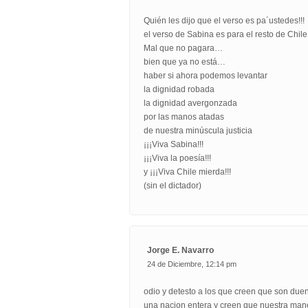
Quién les dijo que el verso es pa´ustedes!!!
el verso de Sabina es para el resto de Chil
Mal que no pagara…
bien que ya no está…
haber si ahora podemos levantar
la dignidad robada
la dignidad avergonzada
por las manos atadas
de nuestra minúscula justicia
¡¡¡Viva Sabina!!!
¡¡¡Viva la poesía!!!
y ¡¡¡Viva Chile mierda!!!
(sin el dictador)
Jorge E. Navarro
24 de Diciembre, 12:14 pm
odio y detesto a los que creen que son due
una nacion entera y creen que nuestra mane