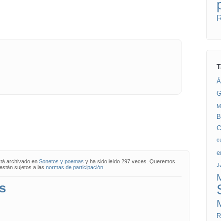
T
Á
G
M
B
C
c
e
stá archivado en
Sonetos y poemas
y ha sido leído 297 veces. Queremos
J
están sujetos a las
normas de participación
.
M
s
R