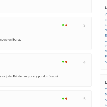
L
Y
T
C
3
N
E
muere en ibertad.
C
1
M
F
A
4
que se joda. Brindemos por el y por don Joaquín.
L
C
P
5
A
G