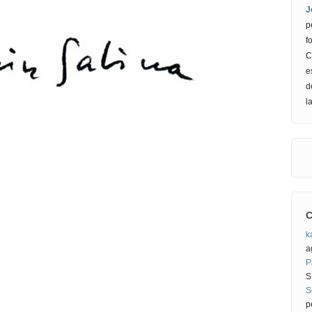
J
p
f
C
e
d
l
C
k
a
P
S
S
p