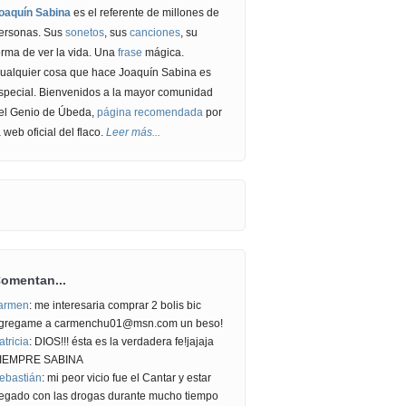
oaquín Sabina
es el referente de millones de
ersonas. Sus
sonetos
, sus
canciones
, su
orma de ver la vida. Una
frase
mágica.
ualquier cosa que hace Joaquín Sabina es
special. Bienvenidos a la mayor comunidad
el Genio de Úbeda,
página recomendada
por
a web oficial del flaco.
Leer más...
omentan...
armen
: me interesaria comprar 2 bolis bic
gregame a carmenchu01@msn.com un beso!
atricia
: DIOS!!! ésta es la verdadera fe!jajaja
IEMPRE SABINA
ebastián
: mi peor vicio fue el Cantar y estar
egado con las drogas durante mucho tiempo