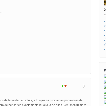
D
e…
m
P
8
nos de la verdad absoluta, a los que se proclaman portavoces de
ra de pensar es exactamente igual a la de ellos.Bien, mezquimo y