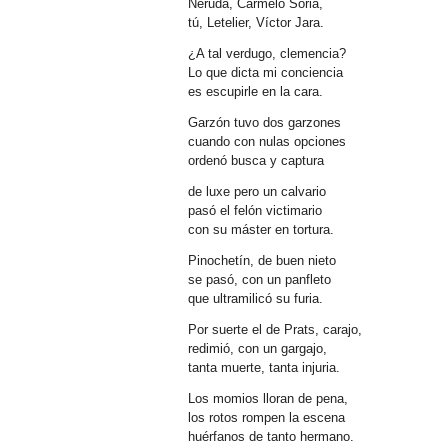
Neruda, Carmelo Soria,
tú, Letelier, Víctor Jara.
¿A tal verdugo, clemencia?
Lo que dicta mi conciencia
es escupirle en la cara.
Garzón tuvo dos garzones
cuando con nulas opciones
ordenó busca y captura
de luxe pero un calvario
pasó el felón victimario
con su máster en tortura.
Pinochetín, de buen nieto
se pasó, con un panfleto
que ultramilicó su furia.
Por suerte el de Prats, carajo,
redimió, con un gargajo,
tanta muerte, tanta injuria.
Los momios lloran de pena,
los rotos rompen la escena
huérfanos de tanto hermano.